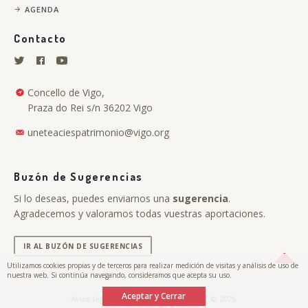
AGENDA
Contacto
Concello de Vigo,
Praza do Rei s/n 36202 Vigo
uneteaciespatrimonio@vigo.org
Buzón de Sugerencias
Si lo deseas, puedes enviarnos una
sugerencia
.
Agradecemos y valoramos todas vuestras aportaciones.
IR AL BUZÓN DE SUGERENCIAS
Utilizamos cookies propias y de terceros para realizar medición de visitas y análisis de uso de
nuestra web. Si continúa navegando, consideramos que acepta su uso.
Aceptar y Cerrar
.
Aviso legal y Política de privacidad
| © 2026