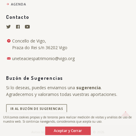
AGENDA
Contacto
Concello de Vigo,
Praza do Rei s/n 36202 Vigo
uneteaciespatrimonio@vigo.org
Buzón de Sugerencias
Si lo deseas, puedes enviarnos una
sugerencia
.
Agradecemos y valoramos todas vuestras aportaciones.
IR AL BUZÓN DE SUGERENCIAS
Utilizamos cookies propias y de terceros para realizar medición de visitas y análisis de uso de
nuestra web. Si continúa navegando, consideramos que acepta su uso.
Aceptar y Cerrar
.
Aviso legal y Política de privacidad
| © 2026