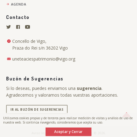
AGENDA
Contacto
Concello de Vigo,
Praza do Rei s/n 36202 Vigo
uneteaciespatrimonio@vigo.org
Buzón de Sugerencias
Si lo deseas, puedes enviarnos una
sugerencia
.
Agradecemos y valoramos todas vuestras aportaciones.
IR AL BUZÓN DE SUGERENCIAS
Utilizamos cookies propias y de terceros para realizar medición de visitas y análisis de uso de
nuestra web. Si continúa navegando, consideramos que acepta su uso.
Aceptar y Cerrar
.
Aviso legal y Política de privacidad
| © 2026