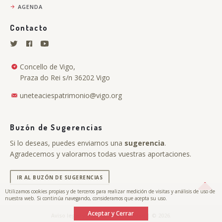
AGENDA
Contacto
Concello de Vigo,
Praza do Rei s/n 36202 Vigo
uneteaciespatrimonio@vigo.org
Buzón de Sugerencias
Si lo deseas, puedes enviarnos una
sugerencia
.
Agradecemos y valoramos todas vuestras aportaciones.
IR AL BUZÓN DE SUGERENCIAS
Utilizamos cookies propias y de terceros para realizar medición de visitas y análisis de uso de
nuestra web. Si continúa navegando, consideramos que acepta su uso.
Aceptar y Cerrar
.
Aviso legal y Política de privacidad
| © 2026