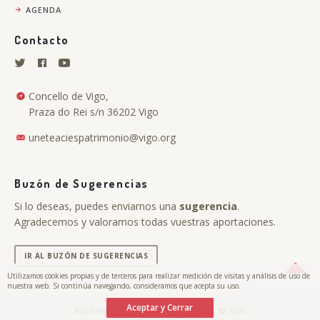
AGENDA
Contacto
Concello de Vigo,
Praza do Rei s/n 36202 Vigo
uneteaciespatrimonio@vigo.org
Buzón de Sugerencias
Si lo deseas, puedes enviarnos una
sugerencia
.
Agradecemos y valoramos todas vuestras aportaciones.
IR AL BUZÓN DE SUGERENCIAS
Utilizamos cookies propias y de terceros para realizar medición de visitas y análisis de uso de
nuestra web. Si continúa navegando, consideramos que acepta su uso.
Aceptar y Cerrar
.
Aviso legal y Política de privacidad
| © 2026