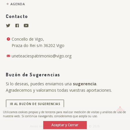
AGENDA
Contacto
Concello de Vigo,
Praza do Rei s/n 36202 Vigo
uneteaciespatrimonio@vigo.org
Buzón de Sugerencias
Si lo deseas, puedes enviarnos una
sugerencia
.
Agradecemos y valoramos todas vuestras aportaciones.
IR AL BUZÓN DE SUGERENCIAS
Utilizamos cookies propias y de terceros para realizar medición de visitas y análisis de uso de
nuestra web. Si continúa navegando, consideramos que acepta su uso.
Aceptar y Cerrar
.
Aviso legal y Política de privacidad
| © 2026