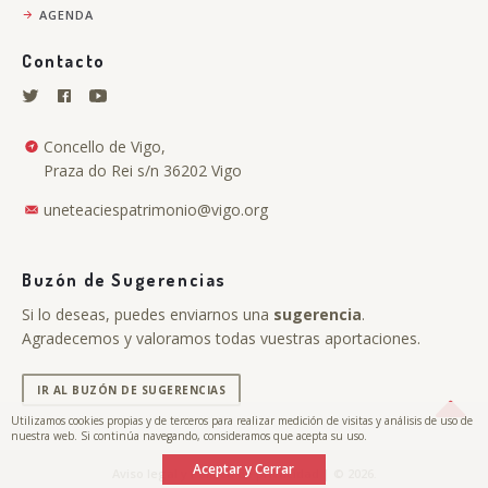
AGENDA
Contacto
Concello de Vigo,
Praza do Rei s/n 36202 Vigo
uneteaciespatrimonio@vigo.org
Buzón de Sugerencias
Si lo deseas, puedes enviarnos una
sugerencia
.
Agradecemos y valoramos todas vuestras aportaciones.
IR AL BUZÓN DE SUGERENCIAS
Utilizamos cookies propias y de terceros para realizar medición de visitas y análisis de uso de
nuestra web. Si continúa navegando, consideramos que acepta su uso.
Aceptar y Cerrar
.
Aviso legal y Política de privacidad
| © 2026