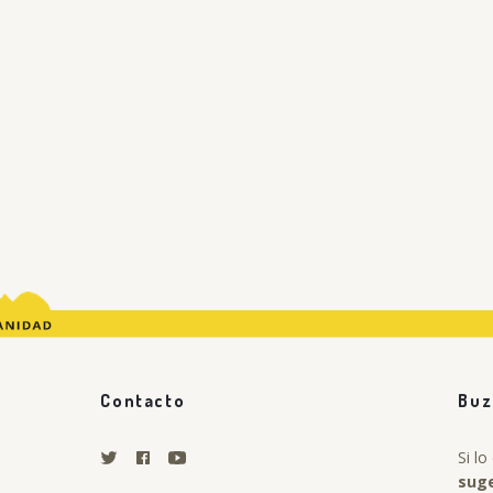
Contacto
Buz
Si l
sug