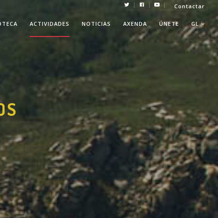
|
|
|
Contactar
OTECA
ACTIVIDADES
NOTICIAS
AXENDA
ÚNETE
GL
OS