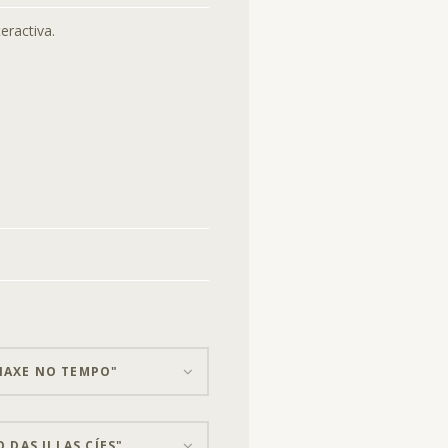
eractiva.
VIAXE NO TEMPO"
DAS ILLAS CÍES".