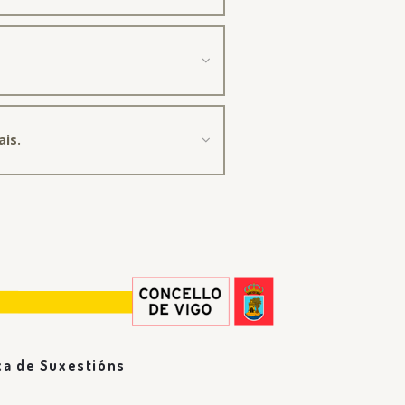
ais.
xa de Suxestións