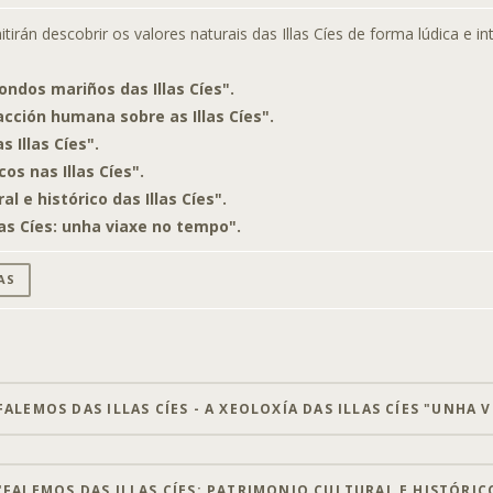
tirán descobrir os valores naturais das Illas Cíes de forma lúdica e int
ondos mariños das Illas Cíes".
 acción humana sobre as Illas Cíes".
s Illas Cíes".
os nas Illas Cíes".
al e histórico das Illas Cíes".
llas Cíes: unha viaxe no tempo".
AS
ALEMOS DAS ILLAS CÍES - A XEOLOXÍA DAS ILLAS CÍES "UNHA 
FALEMOS DAS ILLAS CÍES: PATRIMONIO CULTURAL E HISTÓRICO 