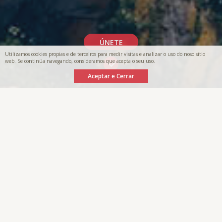
ÚNETE
Utilizamos cookies propias e de terceiros para medir visitas e analizar o uso do noso sitio
web. Se continúa navegando, consideramos que acepta o seu uso.
Aceptar e Cerrar
INICIO
|
ILLAS CIES
|
HISTORIA E PATRIMONIO
|
PATRIMONIO HISTORICO
Patrimonio histórico
Unha das grandes anécdotas principais ligadas á historia
patrimonial das Illas, é que os romanos falaban delas como
as
Illas dos Deuses ou Afortunadas
, facendo referencia
xa naquela época á beleza natural única das que son