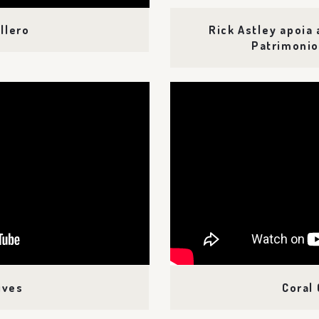
llero
Rick Astley apoia 
Patrimoni
ives
Coral