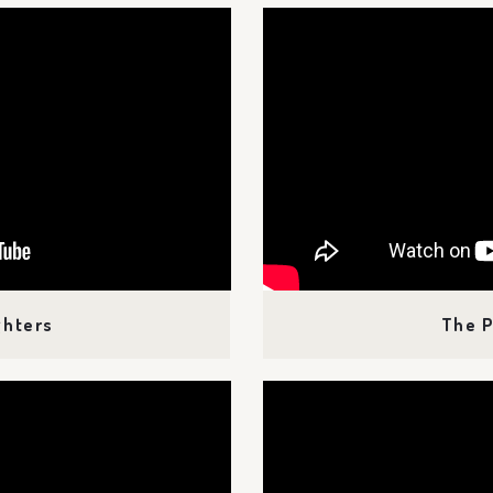
ghters
The 