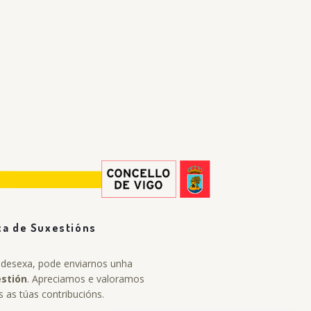
xa de Suxestións
 desexa, pode enviarnos unha
estión
. Apreciamos e valoramos
s as túas contribucións.