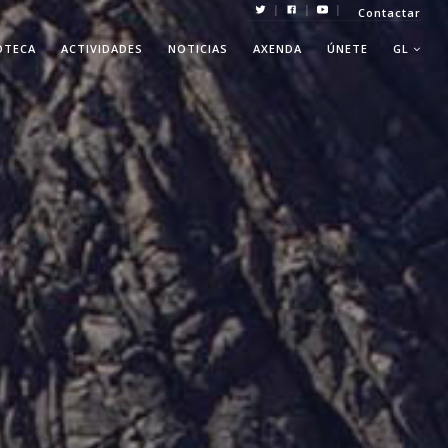
|
|
|
Contactar
OTECA
ACTIVIDADES
NOTICIAS
AXENDA
ÚNETE
GL