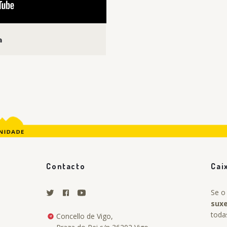
a
Contacto
Cai
Se o
sux
toda
Concello de Vigo,