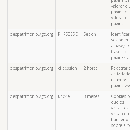
páxina pa
valorar o
páxina pa
valorar o
páxina
ciespatrimonio.vigo.org
PHPSESSID
Sesión
Identificar
sesión du
a navegac
través da
páxinas 
ciespatrimonio.vigo.org
ci_session
2 horas
Rexistrar 
actividad
usuarios 
páxina w
ciespatrimonio.vigo.org
unckie
3 meses
Cookies p
que os
visitantes
visualicen
banner de
sobre a n