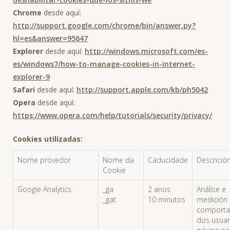
Chrome
desde aquí:
http://support.google.com/chrome/bin/answer.py?
hl=es&answer=95647
Explorer
desde aquí:
http://windows.microsoft.com/es-
es/windows7/how-to-manage-cookies-in-internet-
explorer-9
Safari
desde aquí:
http://support.apple.com/kb/ph5042
Opera
desde aquí:
https://www.opera.com/help/tutorials/security/privacy/
Cookies utilizadas:
Nome provedor
Nome da
Caducidade
Descrició
Cookie
Google Analytics
_ga
2 anos
Análise e
_gat
10 minutos
medición
comport
dos usuar